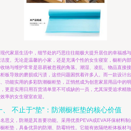
在现代家居生活中，细节处的巧思往往能极大提升居住的幸福感
整洁度。无论是温馨的小家，还是充满个性的女生寝室，橱柜内
的收纳与维护常常是容易被忽视的角落。潮湿、凌乱、物品直接
触柜板导致的磨损或污渍，这些问题困扰着许多人。而一款设计
色、功能实用的多彩防潮橱柜垫，正悄然成为创意家居用品中的
星，更是实用日用百货清单里不可或缺的一员，尤其深受追求精
与效率的女生寝室欢迎。
一、 不止于“垫”：防潮橱柜垫的核心价值
名思义，防潮是其首要功能。采用优质PEVA或EVA环保材料制
的橱柜垫，具备优异的防潮、防霉特性。它能有效隔绝柜体板材