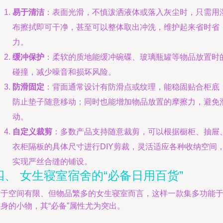
易于清洁
：表面光滑，不慎泼洒液体或落入灰尘时，只需用
布擦拭即可干净，甚至可以整体取出冲洗，维护起来省时省
力。
缓冲保护
：柔软的质地能缓冲碗碟、玻璃瓶罐等物品放置时
碰撞，减少噪音和损坏风险。
防滑固定
：背面通常设计有防滑点或纹理，能稳固贴合柜底
防止垫子随意移动；同时也能增加物品放置的摩擦力，避免
动。
自定义裁剪
：多数产品支持随意裁剪，可以根据橱柜、抽屉
衣柜隔板的具体尺寸进行DIY剪裁，灵活适应各种收纳空间
实现严丝合缝的铺设。
四、 女生寝室宿舍的“必备日用百货”
对于空间有限、但物品繁多的女生寝室而言，这样一款集多功能
身的小物，其“必备”属性尤为突出。