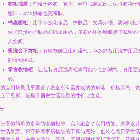
衣柜抽屉
：铺设于内衣、袜子、丝巾抽屉底部，保持衣物干
整洁，柔软触感也更亲肤。
书桌橱柜
：用于存放化妆品、护肤品、文具杂物。防潮特性
保护昂贵的护肤品和纸质用品，多彩的图案则装点了私密的
人空间。
盥洗台下方柜
：有效抵御卫生间湿气，存放的备用洗护用品
能得到保障。
零食收纳柜
：让包装食品远离柜体可能存在的潮气，食用更
心。
它的应用场景几乎覆盖了寝室所有需要收纳的角落，价格亲民，
果立竿见影，是提升宿舍生活品质的性价比之选。
##
一张看似简单的多彩防潮橱柜垫，实则融合了实用功能、美学设
与生活智慧。它守护着家居物品的干爽与完好，也装点着日常生
的细微之处。在追求高效、整洁、美观的现代家居理念下，选择