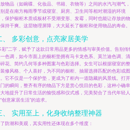
存放物品（如碗碟、化妆品、书籍、衣物等）之间的水汽与潮气
特别是在南方梅雨季节或寝室、厨房、卫生间等相对潮湿的环境
下，保护橱柜木质或板材不受潮变形、发霉，同时也能让存放的
品保持干爽。这层物理屏障，大大延长了橱柜和使用物品的寿命
二、 多彩创意，点亮家居美学
“多彩”二字，赋予了这款日常用品更多的情感与审美价值。告别传
单一色调，如今市面上的橱柜垫拥有马卡龙色系、莫兰迪色调、
新碎花、简约几何等多种图案与色彩选择。女生可以根据寝室的
体装修风格、个人喜好，为不同的橱柜、抽屉选择匹配的色彩或
案。它不仅是一个保护垫，更成为了柜内一道隐藏的风景线。打
柜门的瞬间，整齐有序的物品下方是赏心悦目的色彩，这种小确
极大地提升了日常生活的愉悦感和仪式感，完美契合了当代年轻
“创意家居生活”的追求。
三、 实用至上，化身收纳整理神器
除了防潮和美观，其实用性还体现在多个维度：